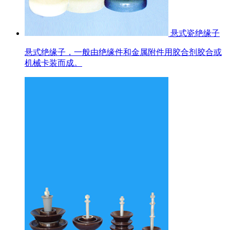
悬式瓷绝缘子
悬式绝缘子，一般由绝缘件和金属附件用胶合剂胶合或
机械卡装而成。